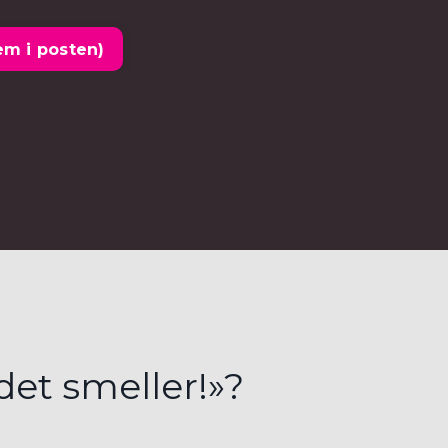
em i posten)
det smeller!»?