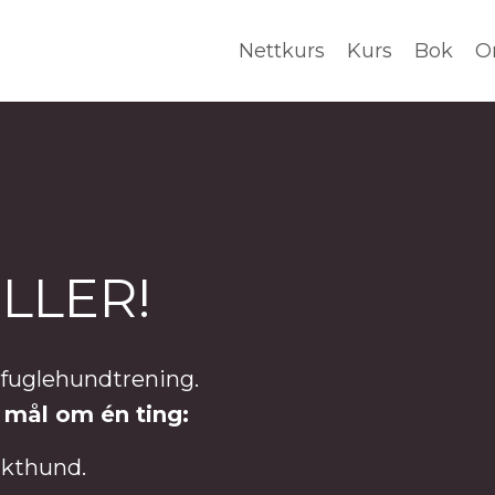
Nettkurs
Kurs
Bok
O
LLER!
t fuglehundtrening.
 mål om én ting:
jakthund.