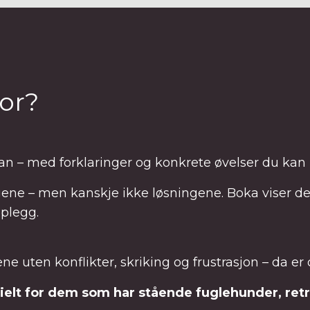
or?
plan – med forklaringer og konkrete øvelser du ka
ene – men kanskje ikke løsningene. Boka viser de
pplegg.
rene uten konflikter, skriking og frustrasjon – da e
ielt for dem som har stående fuglehunder, retr