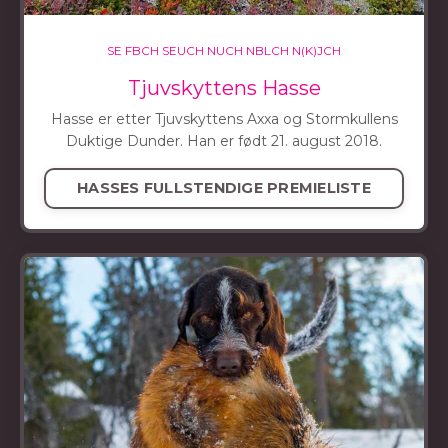
SE FBCH SEUCH NUCH NBLCH N(K)JCH
Tjuvskyttens Hasse
Hasse er etter Tjuvskyttens Axxa og Stormkullens
Duktige Dunder. Han er født 21. august 2018.
HASSES FULLSTENDIGE PREMIELISTE