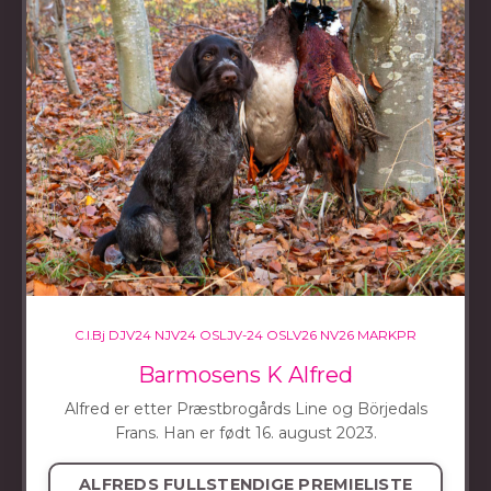
C.I.Bj DJV24 NJV24
OSLJV-24 OSLV26 NV26 MARKPR
Barmosens K Alfred
Alfred er etter Præstbrogårds Line og Börjedals
Frans. Han er født 16. august 2023.
ALFREDS FULLSTENDIGE PREMIELISTE