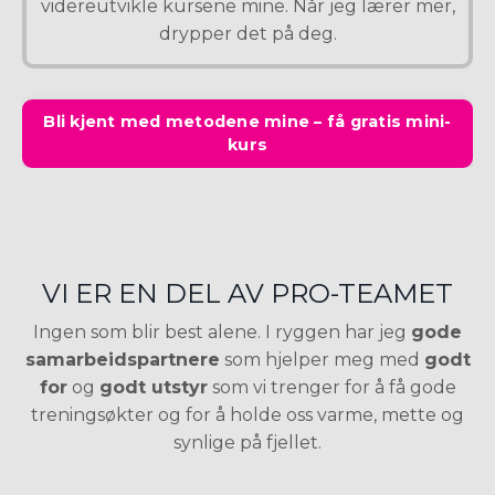
videreutvikle kursene mine. Når jeg lærer mer,
drypper det på deg.
Bli kjent med metodene mine – få gratis mini-
kurs
VI ER EN DEL AV PRO-TEAMET
Ingen som blir best alene. I ryggen har jeg
gode
samarbeidspartnere
som hjelper meg med
godt
for
og
godt utstyr
som vi trenger for å få gode
treningsøkter og for å holde oss varme, mette og
synlige på fjellet.