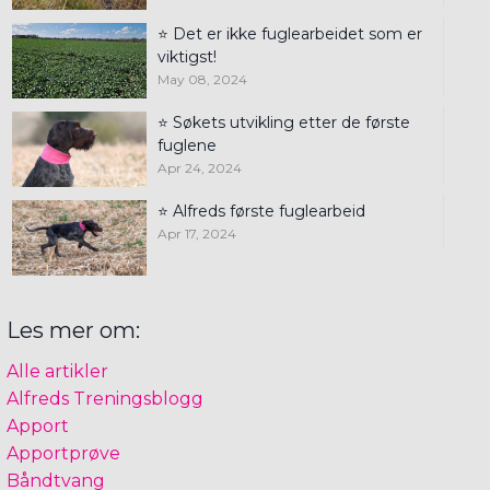
⭐ Det er ikke fuglearbeidet som er
viktigst!
May 08, 2024
⭐ Søkets utvikling etter de første
fuglene
Apr 24, 2024
⭐ Alfreds første fuglearbeid
Apr 17, 2024
Les mer om:
Alle artikler
Alfreds Treningsblogg
Apport
Apportprøve
Båndtvang