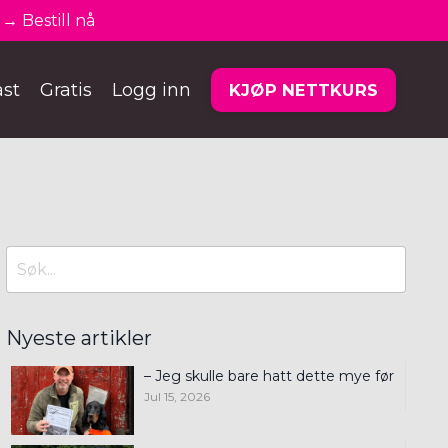
→ Bestill nå
st
Gratis
Logg inn
KJØP NETTKURS
Nyeste artikler
– Jeg skulle bare hatt dette mye før
Jul 15, 2026