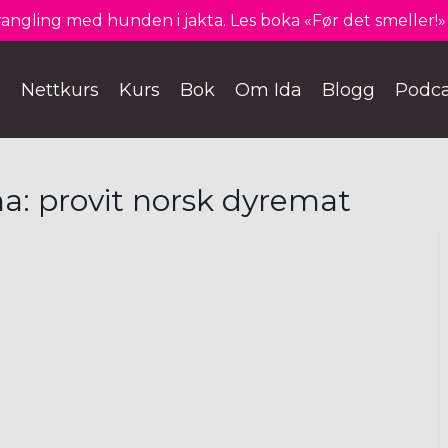
angling med hunden i jakta. Les boka «Før det smeller!» 
Nettkurs
Kurs
Bok
Om Ida
Blogg
Podca
a: provit norsk dyremat