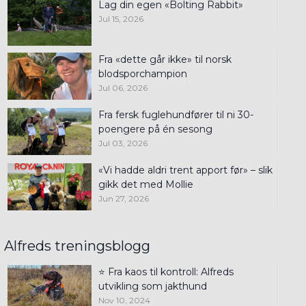
Lag din egen «Bolting Rabbit»
Jul 15, 2026
Fra «dette går ikke» til norsk
blodsporchampion
Jul 06, 2026
Fra fersk fuglehundfører til ni 30-
poengere på én sesong
Jul 03, 2026
«Vi hadde aldri trent apport før» – slik
gikk det med Mollie
Jun 27, 2026
Alfreds treningsblogg
⭐ Fra kaos til kontroll: Alfreds
utvikling som jakthund
Nov 10, 2024