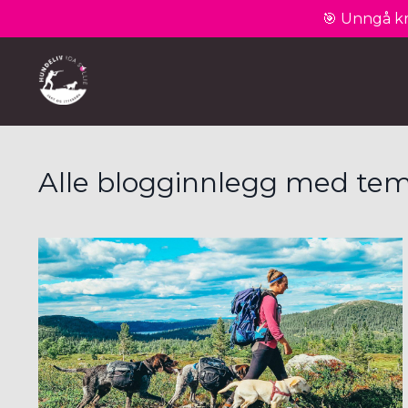
🎯 Unngå kr
Alle blogginnlegg med tem