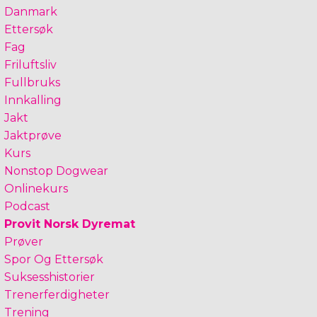
Danmark
Ettersøk
Fag
Friluftsliv
Fullbruks
Innkalling
Jakt
Jaktprøve
Kurs
Nonstop Dogwear
Onlinekurs
Podcast
Provit Norsk Dyremat
Prøver
Spor Og Ettersøk
Suksesshistorier
Trenerferdigheter
Trening