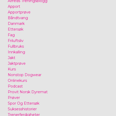
Alfreds Treningsblogg
Apport
Apportprøve
Båndtvang
Danmark
Ettersøk
Fag
Friluftsliv
Fullbruks
Innkalling
Jakt
Jaktprøve
Kurs
Nonstop Dogwear
Onlinekurs
Podcast
Provit Norsk Dyremat
Prøver
Spor Og Ettersøk
Suksesshistorier
Trenerferdigheter