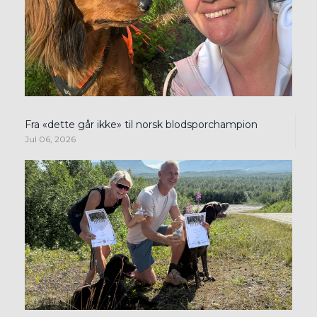
Fra «dette går ikke» til norsk blodsporchampion
Jul 06, 2026