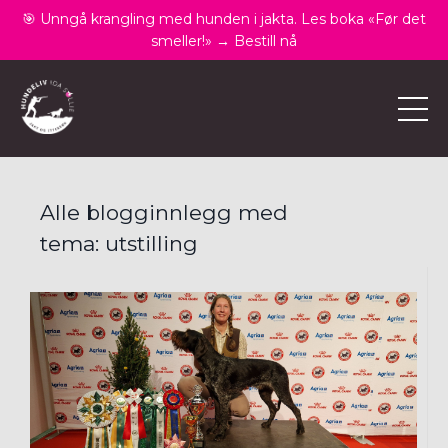
🎯 Unngå krangling med hunden i jakta. Les boka «Før det
smeller!» → Bestill nå
Alle blogginnlegg med
tema: utstilling