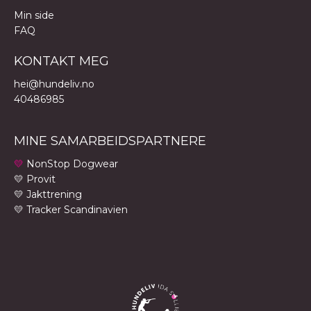
Min side
FAQ
KONTAKT MEG
hei@hundeliv.no
40486985
MINE SAMARBEIDSPARTNERE
💛
NonStop Dogwear
💛 Provit
💛 Jakttrening
💛
Tracker Scandinavien