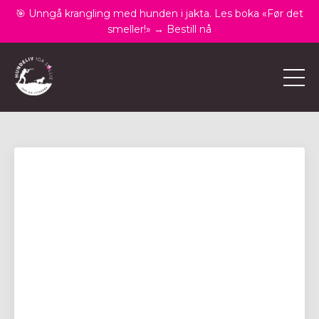
🎯 Unngå krangling med hunden i jakta. Les boka «Før det
smeller!» → Bestill nå