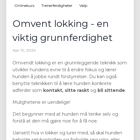
Onlinekurs
Trenerferdigheter
Valp
Omvent lokking - en
viktig grunnferdighet
Apr 10, 2024
Omvendt lokking er en grunnleggende teknikk som
utvikler hundens evne til å endre fokus og lærer
hunden å jobbe rundt forstyrrelser. Du kan også
benytte teknikken til å lære hunden konkrete
adferder som
kontakt, sitte raskt
og
bli sittende
.
Mulighetene er uendelige!
Det begynner med at hunden må tenke selv og
forstå at den må gjøre noe for å få noe.
Uansett hva vi lokker og lurer med, så skal hunden
beholde selvkontrollen og forholde seg rolig, eller