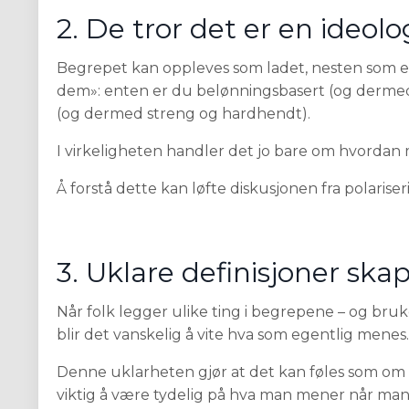
2. De tror det er en ideolo
Begrepet kan oppleves som ladet, nesten som et 
dem»: enten er du belønningsbasert (og dermed en
(og dermed streng og hardhendt).
I virkeligheten handler det jo bare om hvordan m
Å forstå dette kan løfte diskusjonen fra polariseri
3. Uklare definisjoner skap
Når folk legger ulike ting i begrepene – og bru
blir det vanskelig å vite hva som egentlig mene
Denne uklarheten gjør at det kan føles som om 
viktig å være tydelig på hva man mener når man