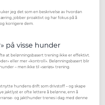
ruker jeg det
som en beskrivelse av hvordan
læring, jobber proaktivt og har fokus på å
l og korrigere dem.
r» på visse hunder
fte at belønningsbasert trening ikke er effektivt.
er» eller mer «kontroll». Belønningsbasert blir
hunder – men ikke til «seriøs» trening.
tnytte hundens drift som drivstoff – og skape
jaktlyst er ofte lettere å belønne, enn å
ranse- og jakthunder trenes i dag med denne