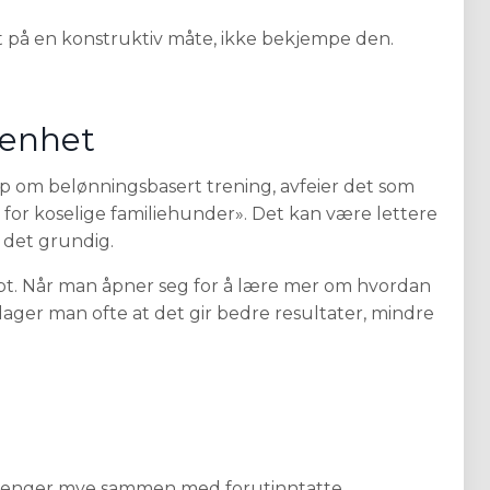
 på en konstruktiv måte, ikke bekjempe den.
tenhet
p om belønningsbasert trening, avfeier det som
for koselige familiehunder». Det kan være lettere
å det grundig.
apt. Når man åpner seg for å lære mer om hvordan
ager man ofte at det gir bedre resultater, mindre
g henger mye sammen med forutinntatte