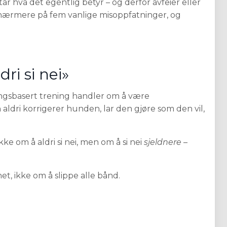
r hva det egentlig betyr – og derfor avfeier eller
 vi nærmere på fem vanlige misoppfatninger, og
ri si nei»
ingsbasert trening handler om å være
 aldri korrigerer hunden, lar den gjøre som den vil,
e om å aldri si nei, men om å si nei
sjeldnere
–
t, ikke om å slippe alle bånd.