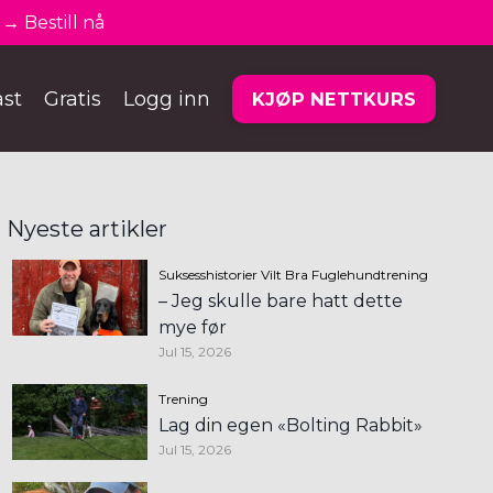
→ Bestill nå
st
Gratis
Logg inn
KJØP NETTKURS
Nyeste artikler
Suksesshistorier
Vilt Bra Fuglehundtrening
– Jeg skulle bare hatt dette
mye før
Jul 15, 2026
Trening
Lag din egen «Bolting Rabbit»
Jul 15, 2026