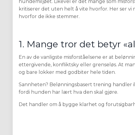
hundemiljøet. Likevel er det mange som misforstå
kritiserer det uten helt å vite hvorfor. Her ser
hvorfor de ikke stemmer.
1. Mange tror det betyr «ald
En av de vanligste misforståelsene er at belønn
ettergivende, konfliktsky eller grenseløs. At man
og bare lokker med godbiter hele tiden.
Sannheten? Belønningsbasert trening handler ikk
fordi hunden har lært hva den skal gjøre.
Det handler om å bygge klarhet og forutsigbarhe