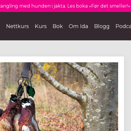
angling med hunden i jakta. Les boka «Før det smeller!» 
Nettkurs
Kurs
Bok
Om Ida
Blogg
Podca