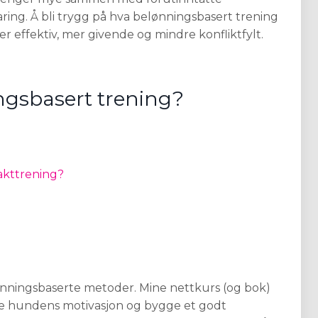
ing. Å bli trygg på hva belønningsbasert trening
 effektiv, mer givende og mindre konfliktfylt.
ngsbasert trening?
akttrening?
ønningsbaserte metoder. Mine nettkurs (og bok)
tte hundens motivasjon og bygge et godt