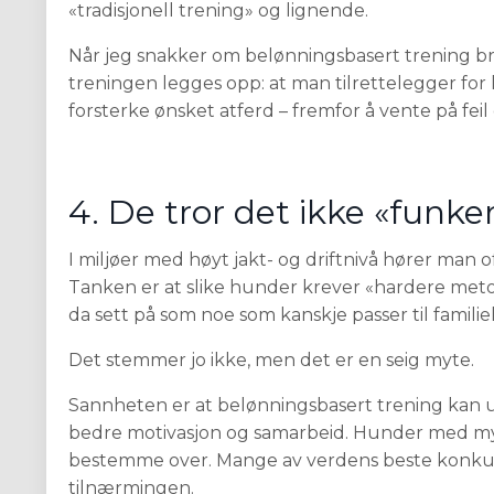
«tradisjonell trening» og lignende.
Når jeg snakker om belønningsbasert trening b
treningen legges opp: at man tilrettelegger for 
forsterke ønsket atferd – fremfor å vente på fei
4. De tror det ikke «funke
I miljøer med høyt jakt- og driftnivå hører man o
Tanken er at slike hunder krever «hardere metod
da sett på som noe som kanskje passer til familie
Det stemmer jo ikke, men det er en seig myte.
Sannheten er at belønningsbasert trening kan u
bedre motivasjon og samarbeid. Hunder med mye 
bestemme over. Mange av verdens beste konkur
tilnærmingen.