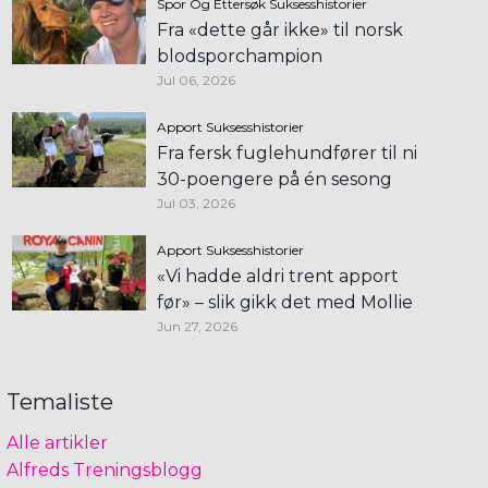
Spor Og Ettersøk
Suksesshistorier
Fra «dette går ikke» til norsk
blodsporchampion
Jul 06, 2026
Apport
Suksesshistorier
Fra fersk fuglehundfører til ni
30-poengere på én sesong
Jul 03, 2026
Apport
Suksesshistorier
«Vi hadde aldri trent apport
før» – slik gikk det med Mollie
Jun 27, 2026
Temaliste
Alle artikler
Alfreds Treningsblogg