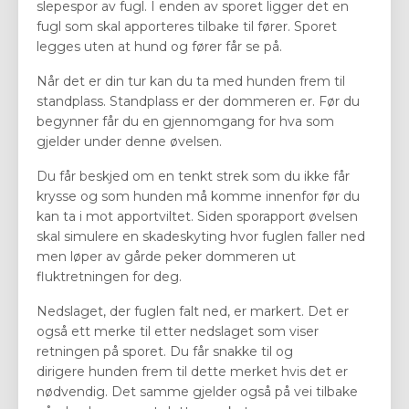
slepespor av fugl. I enden av sporet ligger det en
fugl som skal apporteres tilbake til fører. Sporet
legges uten at hund og fører får se på.
Når det er din tur kan du ta med hunden frem til
standplass. Standplass er der dommeren er. Før du
begynner får du en gjennomgang for hva som
gjelder under denne øvelsen.
Du får beskjed om en tenkt strek som du ikke får
krysse og som hunden må komme innenfor før du
kan ta i mot apportviltet. Siden sporapport øvelsen
skal simulere en skadeskyting hvor fuglen faller ned
men løper av gårde peker dommeren ut
fluktretningen for deg.
Nedslaget, der fuglen falt ned, er markert. Det er
også ett merke til etter nedslaget som viser
retningen på sporet. Du får snakke til og
dirigere hunden frem til dette merket hvis det er
nødvendig. Det samme gjelder også på vei tilbake