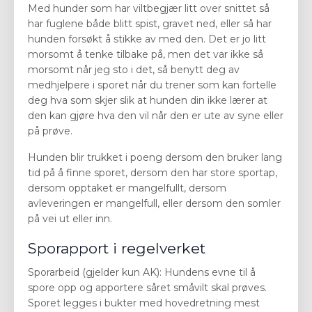
Med hunder som har viltbegjær litt over snittet så
har fuglene både blitt spist, gravet ned, eller så har
hunden forsøkt å stikke av med den. Det er jo litt
morsomt å tenke tilbake på, men det var ikke så
morsomt når jeg sto i det, så benytt deg av
medhjelpere i sporet når du trener som kan fortelle
deg hva som skjer slik at hunden din ikke lærer at
den kan gjøre hva den vil når den er ute av syne eller
på prøve.
Hunden blir trukket i poeng dersom den bruker lang
tid på å finne sporet, dersom den har store sportap,
dersom opptaket er mangelfullt, dersom
avleveringen er mangelfull, eller dersom den somler
på vei ut eller inn.
Sporapport i regelverket
Sporarbeid (gjelder kun AK): Hundens evne til å
spore opp og apportere såret småvilt skal prøves.
Sporet legges i bukter med hovedretning mest