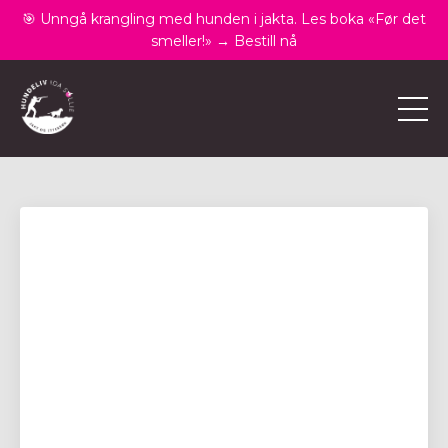
🎯 Unngå krangling med hunden i jakta. Les boka «Før det
smeller!» → Bestill nå