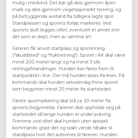
mulig i medvind. Det bør gå dels gjennom åpen
mark og dels gjennom vegetasjonsrikt terreng, og
på betryggende avstand fra tidligere lagte spor.
Standplassen og sporets forløp markeres. Ved
sporets slutt legges viltet, eventuelt et annet enn
det som er slept, men av samme art.
Føreren får anvist startplass og sporretning
("skuddsted" og "fluktretning"). Sporet i AK skal være
minst 200 meter langt og ha minst 3 stk.
retningsforandringer. Hunden kan føres frem til
startpunktet i line. Der må hunden løses fra linen. På
kommando skal hunden selvstendig finne sporet
som begynner minst 20 meter fra startstedet.
Første spormarkering skal stå ca. 50 meter fra
sporets begynnelse. Føreren skal oppholde seg på
startstedet så lenge hunden er under prøving.
Fremme ved viltet skal hunden uten spesiell
kommando gripe det og raskt vende tilbake til
standplass hvor det avleveres til føreren. Hunden