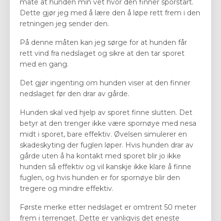
måte at hunden min vet hvor den finner sporstart.
Dette gjør jeg med å lære den å løpe rett frem i den
retningen jeg sender den.
På denne måten kan jeg sørge for at hunden får
rett vind fra nedslaget og sikre at den tar sporet
med en gang.
Det gjør ingenting om hunden viser at den finner
nedslaget før den drar av gårde.
Hunden skal ved hjelp av sporet finne slutten. Det
betyr at den trenger ikke være spornøye med nesa
midt i sporet, bare effektiv. Øvelsen simulerer en
skadeskyting der fuglen løper. Hvis hunden drar av
gårde uten å ha kontakt med sporet blir jo ikke
hunden så effektiv og vil kanskje ikke klare å finne
fuglen, og hvis hunden er for spornøye blir den
tregere og mindre effektiv.
Første merke etter nedslaget er omtrent 50 meter
frem i terrenget. Dette er vanligvis det eneste