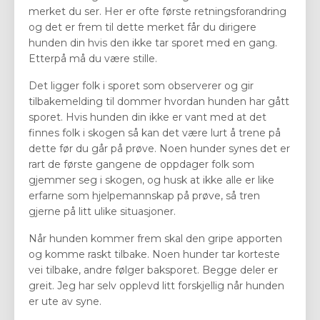
merket du ser. Her er ofte første retningsforandring
og det er frem til dette merket får du dirigere
hunden din hvis den ikke tar sporet med en gang.
Etterpå må du være stille.
Det ligger folk i sporet som observerer og gir
tilbakemelding til dommer hvordan hunden har gått
sporet. Hvis hunden din ikke er vant med at det
finnes folk i skogen så kan det være lurt å trene på
dette før du går på prøve. Noen hunder synes det er
rart de første gangene de oppdager folk som
gjemmer seg i skogen, og husk at ikke alle er like
erfarne som hjelpemannskap på prøve, så tren
gjerne på litt ulike situasjoner.
Når hunden kommer frem skal den gripe apporten
og komme raskt tilbake. Noen hunder tar korteste
vei tilbake, andre følger baksporet. Begge deler er
greit. Jeg har selv opplevd litt forskjellig når hunden
er ute av syne.