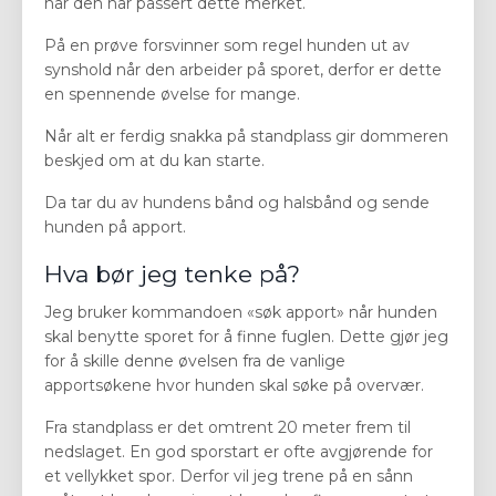
når den har passert dette merket.
På en prøve forsvinner som regel hunden ut av
synshold når den arbeider på sporet, derfor er dette
en spennende øvelse for mange.
Når alt er ferdig snakka på standplass gir dommeren
beskjed om at du kan starte.
Da tar du av hundens bånd og halsbånd og sende
hunden på apport.
Hva bør jeg tenke på?
Jeg bruker kommandoen «søk apport» når hunden
skal benytte sporet for å finne fuglen. Dette gjør jeg
for å skille denne øvelsen fra de vanlige
apportsøkene hvor hunden skal søke på overvær.
Fra standplass er det omtrent 20 meter frem til
nedslaget. En god sporstart er ofte avgjørende for
et vellykket spor. Derfor vil jeg trene på en sånn